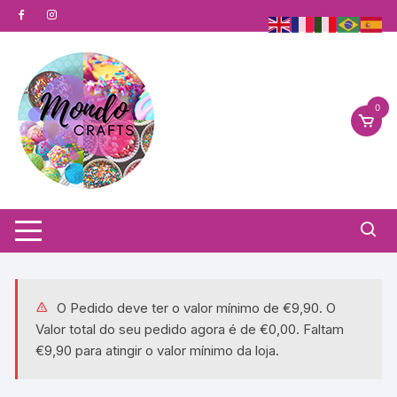
Vai
al
contenuto
0
O Pedido deve ter o valor mínimo de
€
9,90
. O
Valor total do seu pedido agora é de
€
0,00
. Faltam
€
9,90
para atingir o valor mínimo da loja.