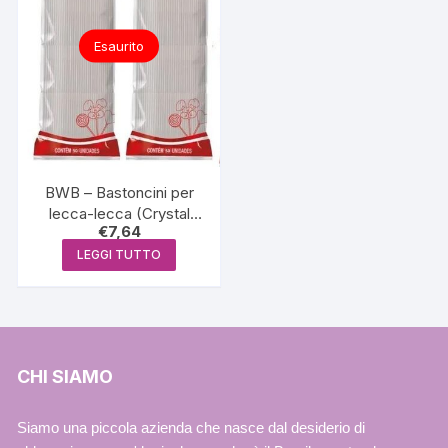
Esaurito
BWB – Bastoncini per
lecca-lecca (Crystal
€
7,64
Nº28) – Confezione con
50 UND
LEGGI TUTTO
CHI SIAMO
Siamo una piccola azienda che nasce dal desiderio di