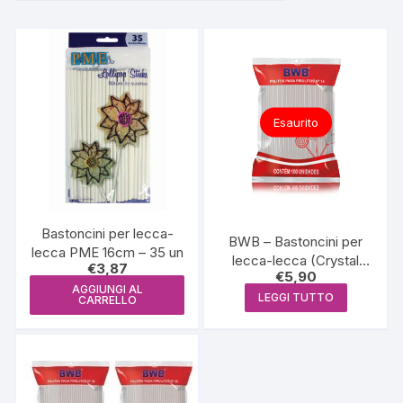
più
recente
Esaurito
Bastoncini per lecca-
BWB – Bastoncini per
lecca PME 16cm – 35 un
lecca-lecca (Crystal
€
3,87
€
5,90
Nº14) – Confezione 100
AGGIUNGI AL
UND
LEGGI TUTTO
CARRELLO