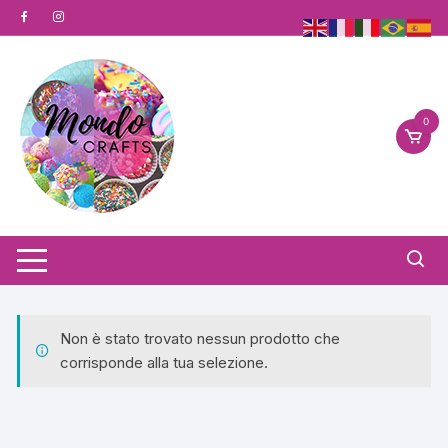
Vai
al
contenuto
0
Non è stato trovato nessun prodotto che
corrisponde alla tua selezione.