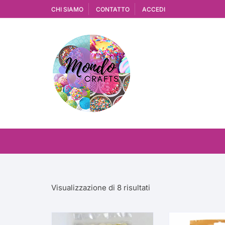
Vai
CHI SIAMO
CONTATTO
ACCEDI
al
contenuto
Ordina
Visualizzazione di 8 risultati
in
base
al