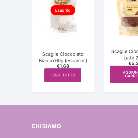
Esaurito
Scaglie Cioc
Scaglie Cioccolato
Latte 
Bianco 60g (escamas)
€
5,
(sucedaneo
€
1,68
AGGIUN
LEGGI TUTTO
CARRE
CHI SIAMO