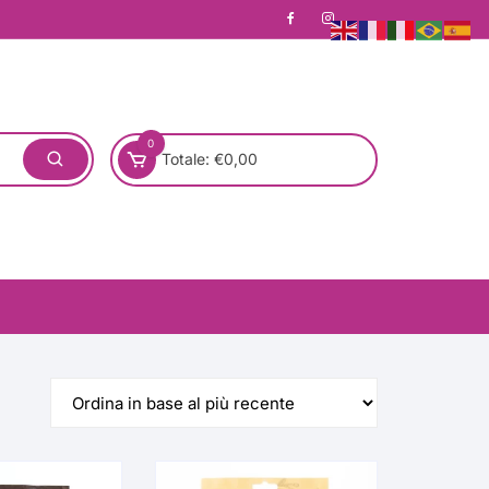
0
Totale:
€
0,00
one)
Pronta Consegna
Rotondo