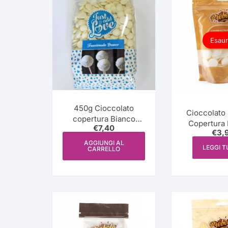
più
recente
Esaur
450g Cioccolato
Cioccolato 
copertura Bianco
Copertura 
€
7,40
(fracionado branco) –
€
3,
250g frazionato-
Just Add Love
AGGIUNGI AL
surrogato-
LEGGI 
CARRELLO