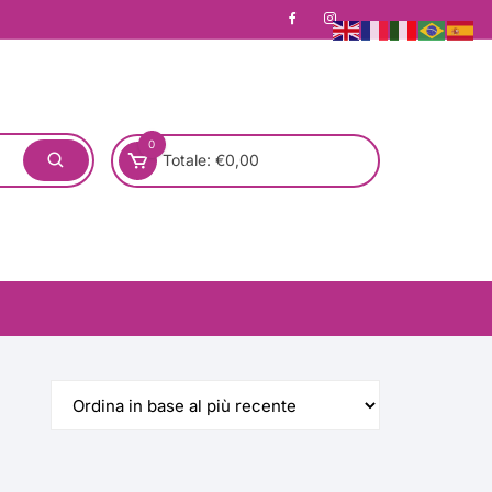
0
Totale:
€
0,00
one)
Pronta Consegna
Rotondo