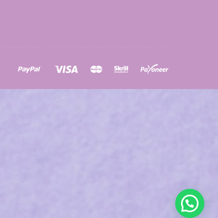
ons
a
à