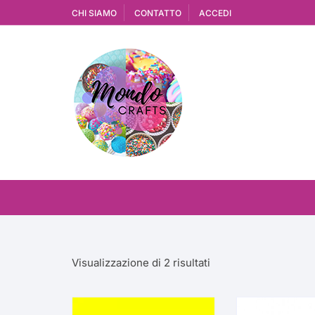
Vai
CHI SIAMO
CONTATTO
ACCEDI
al
contenuto
Ordina
Visualizzazione di 2 risultati
in
base
al