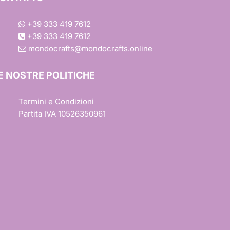
+39 333 419 7612
+39 333 419 7612
mondocrafts@mondocrafts.online
one
E NOSTRE POLITICHE
Termini e Condizioni
iture
Partita IVA 10526350961
esign