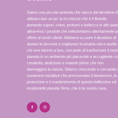
essere
scelte
Siamo una piccola azienda che nasce dal desiderio d
nella
abbracciare un po' la ricchezza che è il Brasile,
pagina
portando sapori, colori, profumi e bellezza in altri paes
del
attraverso i prodotti che selezioniamo attentamente p
prodotto
offrire ai nostri clienti. Abbiamo a cuore il desiderio di
aiutare le persone a migliorare la propria vita e quella 
chi vive intorno a loro, cercando di trasformare il nost
pianeta in un ambiente più piacevole e accogliente c
creatività, dedizione e materie prime che non
danneggino la natura. Stiamo crescendo e cercando 
sostenere iniziative che promuovano il benessere, la
protezione e il mantenimento di questo bellissimo ed
esuberante pianeta Terra, che è la nostra casa.