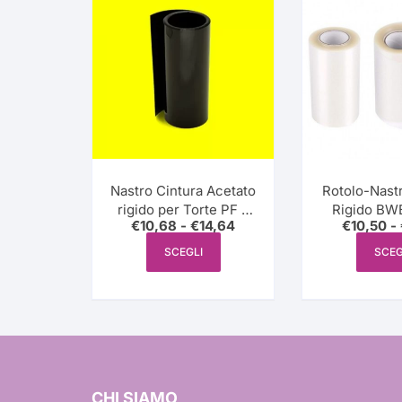
più
recente
Nastro Cintura Acetato
Rotolo-Nast
rigido per Torte PF –
Rigido BWB
Fascia
€
10,68
-
€
14,64
€
10,50
-
Varie Misure
Misu
di
Questo
prezzo:
SCEGLI
SCEG
prodotto
da
€10,68
ha
a
€14,64
più
varianti.
Le
opzioni
possono
CHI SIAMO