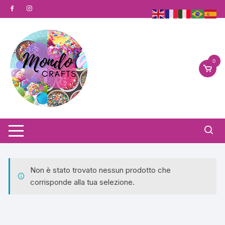
Vai
al
contenuto
0
Non è stato trovato nessun prodotto che
corrisponde alla tua selezione.