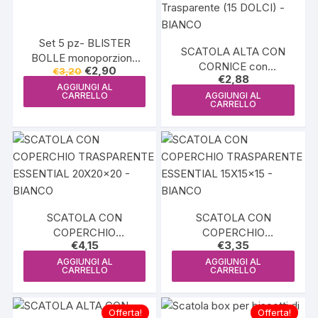
Set 5 pz- BLISTER
SCATOLA ALTA CON
BOLLE monoporzione
CORNICE con
Il
Il
€
2,90
€
3,20
60g
€
2,88
prezzo
prezzo
Coperchio Trasparente
AGGIUNGI AL
originale
attuale
(15 DOLCI) – BIANCO
CARRELLO
AGGIUNGI AL
era:
è:
CARRELLO
€3,20.
€2,90.
SCATOLA CON
SCATOLA CON
COPERCHIO
COPERCHIO
€
4,15
€
3,35
TRASPARENTE
TRASPARENTE
ESSENTIAL 20X20x20 –
ESSENTIAL 15X15x15 –
AGGIUNGI AL
AGGIUNGI AL
CARRELLO
CARRELLO
BIANCO
BIANCO
Offerta!
Offerta!