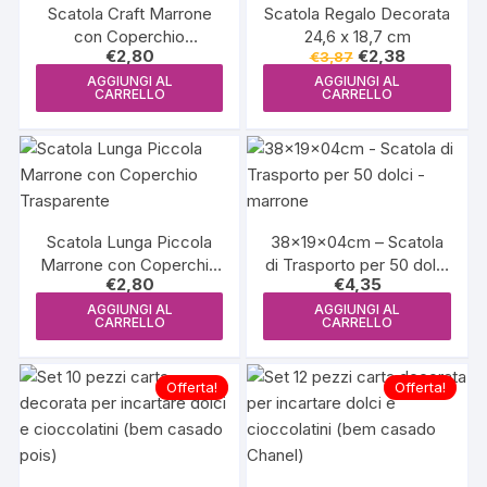
Scatola Craft Marrone
Scatola Regalo Decorata
con Coperchio
24,6 x 18,7 cm
Il
Il
€
2,80
€
2,38
€
3,87
Trasparente
prezzo
prezzo
AGGIUNGI AL
AGGIUNGI AL
originale
attuale
CARRELLO
CARRELLO
era:
è:
€3,87.
€2,38.
Scatola Lunga Piccola
38x19x04cm – Scatola
Marrone con Coperchio
di Trasporto per 50 dolci
€
2,80
€
4,35
Trasparente
– marrone
AGGIUNGI AL
AGGIUNGI AL
CARRELLO
CARRELLO
Offerta!
Offerta!