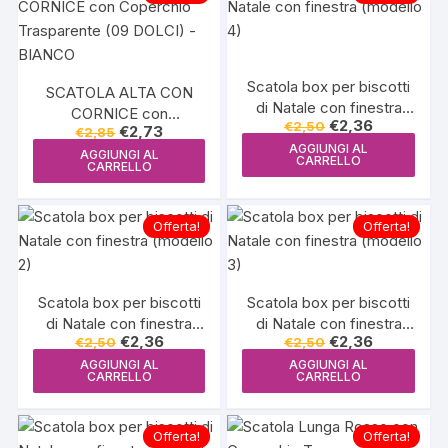
Scatola box per biscotti
SCATOLA ALTA CON
di Natale con finestra
CORNICE con
Il
Il
€
2,36
€
2,50
(modello 4)
Il
Il
€
2,73
€
2,85
Coperchio Trasparente
prezzo
prezzo
prezzo
prezzo
AGGIUNGI AL
originale
attuale
(09 DOLCI) – BIANCO
AGGIUNGI AL
originale
attuale
CARRELLO
CARRELLO
era:
è:
era:
è:
€2,50.
€2,36.
€2,85.
€2,73.
Offerta!
Offerta!
Scatola box per biscotti
Scatola box per biscotti
di Natale con finestra
di Natale con finestra
Il
Il
Il
Il
€
2,36
€
2,36
€
2,50
€
2,50
(modello 2)
(modello 3)
prezzo
prezzo
prezzo
prezzo
AGGIUNGI AL
AGGIUNGI AL
originale
attuale
originale
attuale
CARRELLO
CARRELLO
era:
è:
era:
è:
€2,50.
€2,36.
€2,50.
€2,36.
Offerta!
Offerta!