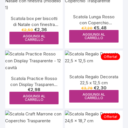
Scatola Lunga Rosso
Scatola box per biscotti
con Coperchio
di Natale con finestra
Il
Il
€
5,48
€
7,20
Trasparente
Il
Il
€
2,36
€
2,50
(modello 1)
prezzo
prezzo
prezzo
prezzo
AGGIUNGI AL
originale
attuale
AGGIUNGI AL
originale
attuale
CARRELLO
CARRELLO
era:
è:
era:
è:
€7,20.
€5,48.
€2,50.
€2,36.
Offerta!
Scatola Regalo Decorata
Scatola Practice Rosso
22,5 x 12,5 cm
con Display Trasparente
Il
Il
€
2,30
€
3,79
€
2,98
– 12 cavità
prezzo
prezzo
AGGIUNGI AL
originale
attuale
AGGIUNGI AL
CARRELLO
CARRELLO
era:
è:
€3,79.
€2,30.
Offerta!