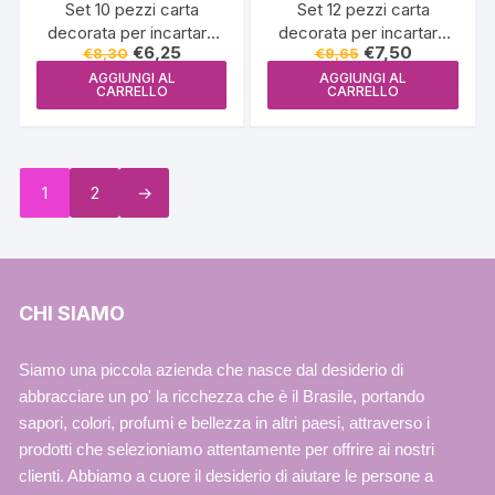
Set 10 pezzi carta
Set 12 pezzi carta
decorata per incartare
decorata per incartare
Il
Il
Il
Il
€
6,25
€
7,50
€
8,30
€
9,65
dolci e cioccolatini (bem
dolci e cioccolatini (bem
prezzo
prezzo
prezzo
prezzo
casado pois)
casado Chanel)
AGGIUNGI AL
AGGIUNGI AL
originale
attuale
originale
attuale
CARRELLO
CARRELLO
era:
è:
era:
è:
€8,30.
€6,25.
€9,65.
€7,50.
1
2
→
CHI SIAMO
Siamo una piccola azienda che nasce dal desiderio di
abbracciare un po' la ricchezza che è il Brasile, portando
sapori, colori, profumi e bellezza in altri paesi, attraverso i
prodotti che selezioniamo attentamente per offrire ai nostri
clienti. Abbiamo a cuore il desiderio di aiutare le persone a