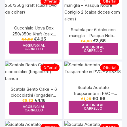
Offerta!
Offerta!
Cucchiaio Uova Box
Scatola per 6 dolci con
250/350g Kraft (caixa
maniglia – Pasqua Nobre
Il
Il
€
4,25
€
4,98
Ovo de colher)
Il
Il
€
3,55
€
4,98
Coniglio 2 (caixa doces
prezzo
prezzo
prezzo
prezzo
AGGIUNGI AL
originale
attuale
com alças)
AGGIUNGI AL
originale
attuale
CARRELLO
CARRELLO
era:
è:
era:
è:
€4,98.
€4,25.
€4,98.
€3,55.
Offerta!
Offerta!
Scatola Acetato
Scatola Bento Cake + 6
Trasparente in PVC –
cioccolatini (brigadeiro)
Il
Il
€
0,98
€
1,25
8x8x18
Il
Il
€
4,18
€
5,32
– bianca
prezzo
prezzo
prezzo
prezzo
AGGIUNGI AL
originale
attuale
AGGIUNGI AL
originale
attuale
CARRELLO
CARRELLO
era:
è:
era:
è:
€1,25.
€0,98.
€5,32.
€4,18.