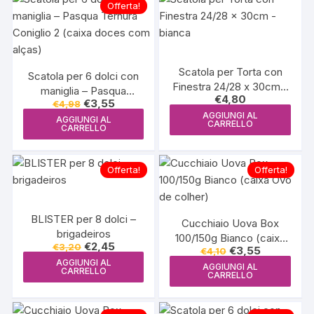
Offerta!
Scatola per Torta con
Scatola per 6 dolci con
Finestra 24/28 x 30cm –
maniglia – Pasqua
€
4,80
bianca
Il
Il
€
3,55
€
4,98
Ternura Coniglio 2 (caixa
prezzo
prezzo
AGGIUNGI AL
doces com alças)
AGGIUNGI AL
originale
attuale
CARRELLO
CARRELLO
era:
è:
€4,98.
€3,55.
Offerta!
Offerta!
BLISTER per 8 dolci –
Cucchiaio Uova Box
brigadeiros
100/150g Bianco (caixa
Il
Il
€
2,45
€
3,20
Il
Il
€
3,55
€
4,10
Ovo de colher)
prezzo
prezzo
prezzo
prezzo
AGGIUNGI AL
originale
attuale
AGGIUNGI AL
originale
attuale
CARRELLO
CARRELLO
era:
è:
era:
è:
€3,20.
€2,45.
€4,10.
€3,55.