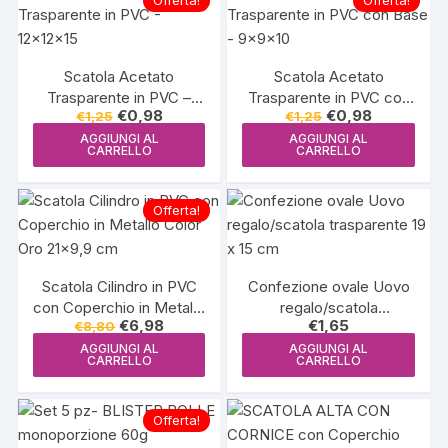
Offerta!
Offerta!
Scatola Acetato
Scatola Acetato
Trasparente in PVC –
Trasparente in PVC con
Il
Il
Il
Il
€
0,98
€
0,98
€
1,25
€
1,25
12x12x15
Base – 9x9x10
prezzo
prezzo
prezzo
prezzo
AGGIUNGI AL
AGGIUNGI AL
originale
attuale
originale
attuale
CARRELLO
CARRELLO
era:
è:
era:
è:
€1,25.
€0,98.
€1,25.
€0,98.
Offerta!
Scatola Cilindro in PVC
Confezione ovale Uovo
con Coperchio in Metallo
regalo/scatola
Il
Il
€
6,98
€
1,65
€
8,80
Color Oro 21×9,9 cm
trasparente 19 x 15 cm
prezzo
prezzo
AGGIUNGI AL
AGGIUNGI AL
originale
attuale
CARRELLO
CARRELLO
era:
è:
€8,80.
€6,98.
Offerta!