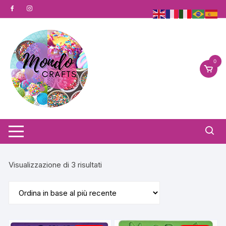
Vai
al
contenuto
0
Ordina
Visualizzazione di 3 risultati
in
base
al
più
recente