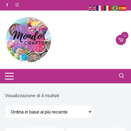
Vai
al
contenuto
0
Ordina
Visualizzazione di 4 risultati
in
base
al
più
recente