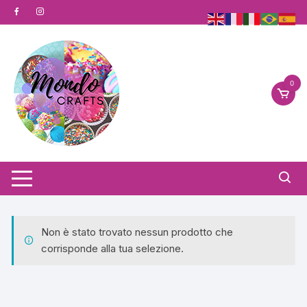
Vai
al
contenuto
0
Non è stato trovato nessun prodotto che
corrisponde alla tua selezione.