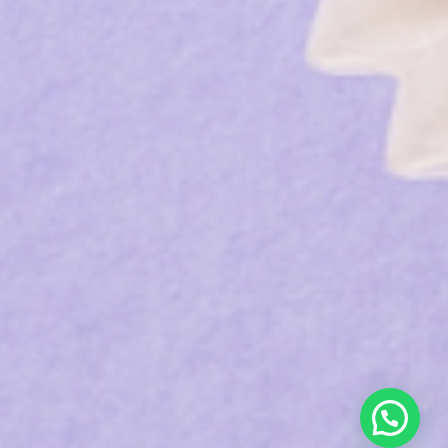
ons
a
à