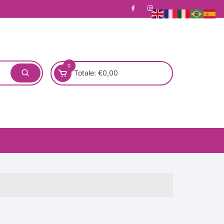
0
Totale:
€
0,00
one)
Pronta Consegna
Rotondo