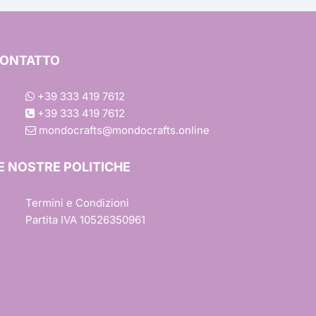
Ondulato
Margherita
ONTATTO
Rettangolare
Colori
Baby Shower
+39 333 419 7612
+39 333 419 7612
Quadrato
Scintillante
Effetto Tessuto
ca
mondocrafts@mondocrafts.online
Barbie
Trasferimento a Caldo
E NOSTRE POLITICHE
ile
Trasferimento a Freddo
Termini e Condizioni
Partita IVA 10526350961
r