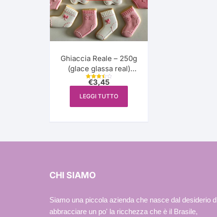
Ghiaccia Reale – 250g
(glace glassa real)
Just
€
3,45
Valutato
3.50
su 5
LEGGI TUTTO
CHI SIAMO
Siamo una piccola azienda che nasce dal desiderio d
abbracciare un po' la ricchezza che è il Brasile,