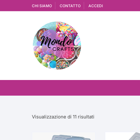
Vai
CHI SIAMO
CONTATTO
ACCEDI
al
contenuto
Ordina
Visualizzazione di 11 risultati
in
base
al