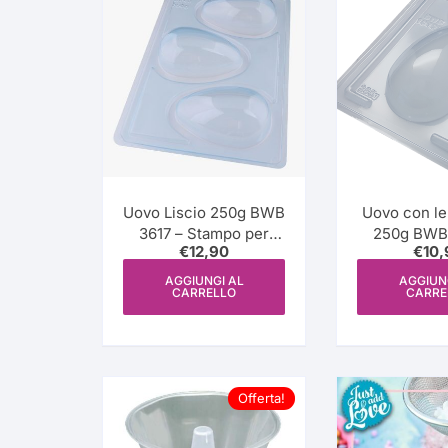
più
recente
Uovo Liscio 250g BWB
Uovo con le
3617 – Stampo per
250g BWB 
€
12,90
€
10,
Cioccolato 3 Parti-
Stampo per 
(SP 49 semi
3 par
AGGIUNGI AL
AGGIUN
CARRELLO
CARRE
professionale)
Offerta!