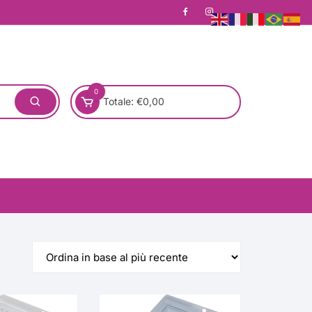
0
Totale:
€
0,00
one)
Pronta Consegna
Rotondo