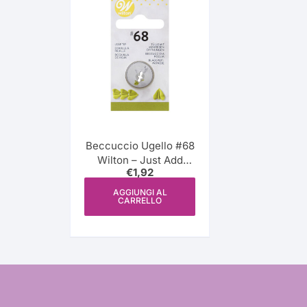
Beccuccio Ugello #68
Wilton – Just Add
€
1,92
Love
AGGIUNGI AL
CARRELLO