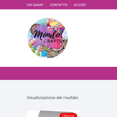
Vai
CHI SIAMO
CONTATTO
ACCEDI
al
contenuto
Visualizzazione del risultato
Offerta!