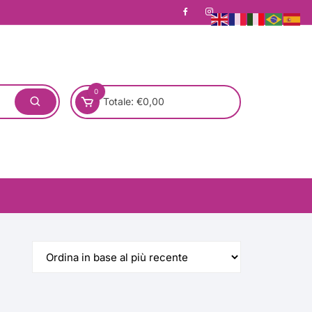
0
Totale:
€
0,00
one)
Pronta Consegna
Rotondo