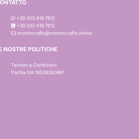
ONTATTO
+39 333 419 7612
+39 333 419 7612
mondocrafts@mondocrafts.online
one
E NOSTRE POLITICHE
iture
Termini e Condizioni
Partita IVA 10526350961
esign