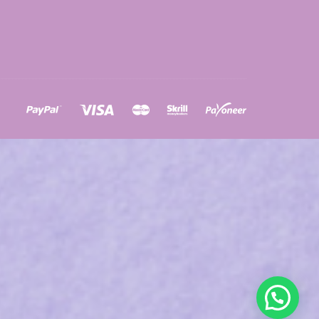
ons
a
à