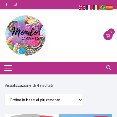
Vai
al
contenuto
0
Ordina
Visualizzazione di 4 risultati
in
base
al
più
recente