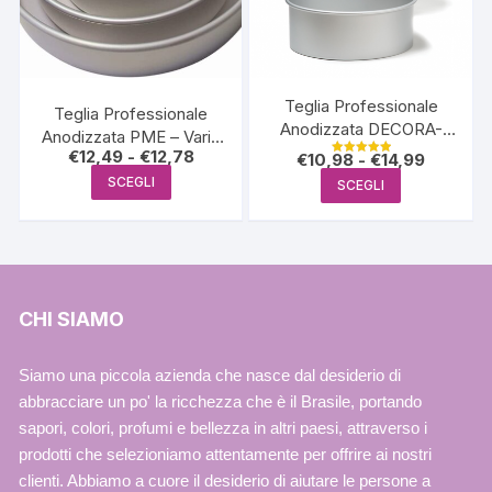
essere
essere
scelte
scelte
nella
nella
pagina
pagina
Teglia Professionale
Teglia Professionale
del
del
Anodizzata DECORA-
Anodizzata PME – Varie
prodotto
prodotto
Varie Misure Altezza
Fascia
€
12,49
-
€
12,78
Fascia
€
10,98
-
€
14,99
Misure Altezza 5cm
Valutato
di
10cm
di
Questo
5.00
Questo
SCEGLI
SCEGLI
prezzo:
su 5
prezzo:
prodotto
da
prodotto
da
€12,49
€10,98
ha
ha
a
a
€12,78
più
€14,99
più
varianti.
varianti.
Le
Le
CHI SIAMO
opzioni
opzioni
possono
possono
Siamo una piccola azienda che nasce dal desiderio di
essere
essere
abbracciare un po' la ricchezza che è il Brasile, portando
scelte
scelte
sapori, colori, profumi e bellezza in altri paesi, attraverso i
nella
nella
prodotti che selezioniamo attentamente per offrire ai nostri
pagina
pagina
clienti. Abbiamo a cuore il desiderio di aiutare le persone a