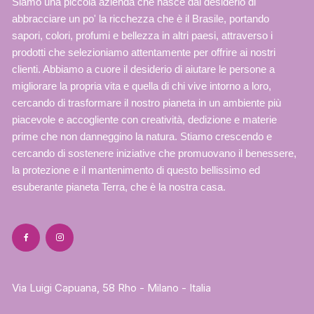
Siamo una piccola azienda che nasce dal desiderio di
essere
abbracciare un po' la ricchezza che è il Brasile, portando
scelte
sapori, colori, profumi e bellezza in altri paesi, attraverso i
nella
prodotti che selezioniamo attentamente per offrire ai nostri
pagina
clienti. Abbiamo a cuore il desiderio di aiutare le persone a
del
migliorare la propria vita e quella di chi vive intorno a loro,
prodotto
cercando di trasformare il nostro pianeta in un ambiente più
piacevole e accogliente con creatività, dedizione e materie
prime che non danneggino la natura. Stiamo crescendo e
cercando di sostenere iniziative che promuovano il benessere,
la protezione e il mantenimento di questo bellissimo ed
esuberante pianeta Terra, che è la nostra casa.
Via Luigi Capuana, 58 Rho - Milano - Italia