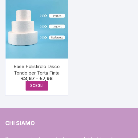
Base Polistirolo Disco
Tondo per Torta Finta
Fascia
€
3,67
-
€
7,98
di
Questo
SCEGLI
prezzo:
prodotto
da
€3,67
ha
a
€7,98
più
varianti.
Le
CHI SIAMO
opzioni
possono