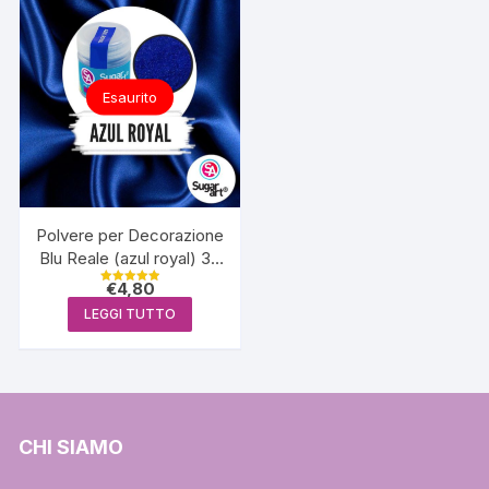
Esaurito
Polvere per Decorazione
Blu Reale (azul royal) 3g
– Sugar Art
€
4,80
Valutato
5.00
LEGGI TUTTO
su 5
CHI SIAMO