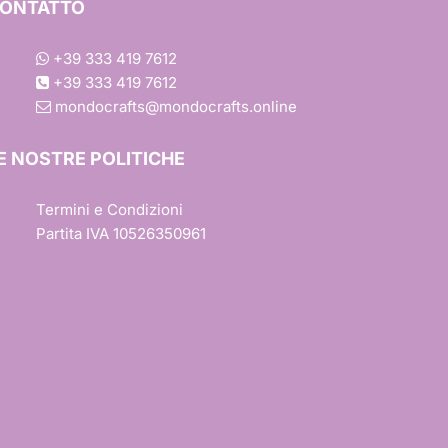
ONTATTO
+39 333 419 7612
+39 333 419 7612
mondocrafts@mondocrafts.online
one
E NOSTRE POLITICHE
iture
Termini e Condizioni
Partita IVA 10526350961
esign