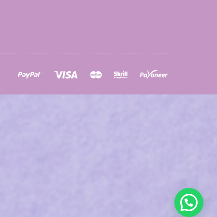
ons
a
à