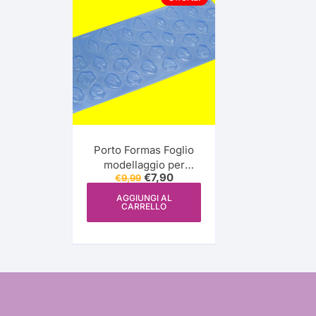
Porto Formas Foglio
modellaggio per
Il
Il
€
7,90
€
9,99
cioccolato Bocche
prezzo
prezzo
(bocas) – PF 868
originale
attuale
AGGIUNGI AL
CARRELLO
era:
è:
€9,99.
€7,90.