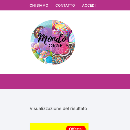
Vai
CHI SIAMO
CONTATTO
ACCEDI
al
contenuto
Visualizzazione del risultato
Offerta!