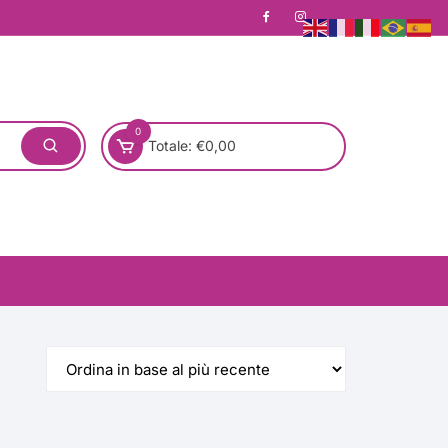
0
Totale:
€
0,00
one)
Pronta Consegna
Rotondo