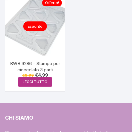
Offerta!
Esaurito
BWB 9286 – Stampo per
cioccolato 3 parti
Il
Il
€
4,99
€
8,99
Bombom Diamante 5g
prezzo
prezzo
LEGGI TUTTO
originale
attuale
era:
è:
€8,99.
€4,99.
CHI SIAMO