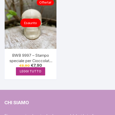
Offerta!
Esaurito
BWB 9997 – Stampo
speciale per Cioccolato
Il
Il
€
7,90
€
8,90
3 Parti – Teschio Grande
prezzo
prezzo
(cranio)
LEGGI TUTTO
originale
attuale
era:
è:
€8,90.
€7,90.
CHI SIAMO