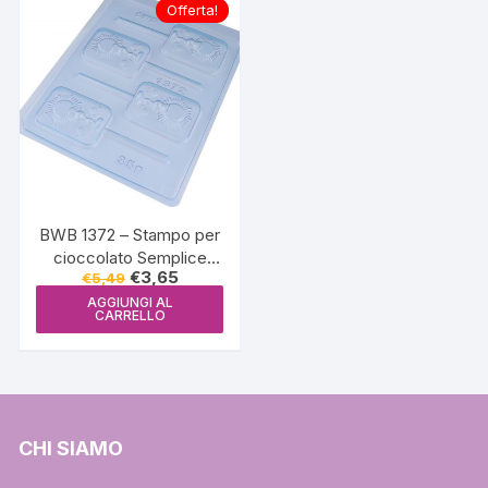
Offerta!
BWB 1372 – Stampo per
cioccolato Semplice
Il
Il
€
3,65
€
5,49
Lecca Lecca di
prezzo
prezzo
Comunione
AGGIUNGI AL
originale
attuale
CARRELLO
era:
è:
€5,49.
€3,65.
CHI SIAMO