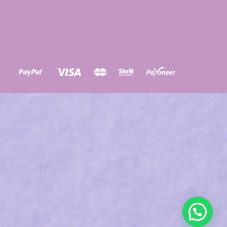
ons
a
à