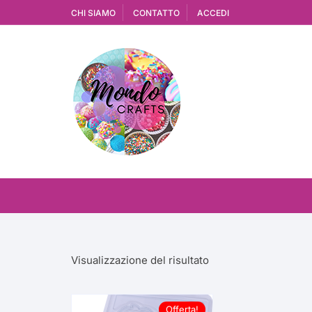
Vai
CHI SIAMO
CONTATTO
ACCEDI
al
contenuto
Visualizzazione del risultato
Offerta!