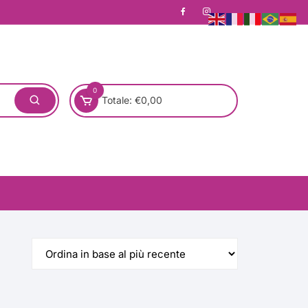
0
Totale:
€
0,00
one)
Pronta Consegna
Rotondo