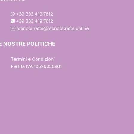
+39 333 419 7612
+39 333 419 7612
mondocrafts@mondocrafts.online
one
E NOSTRE POLITICHE
Termini e Condizioni
iture
Partita IVA 10526350961
esign