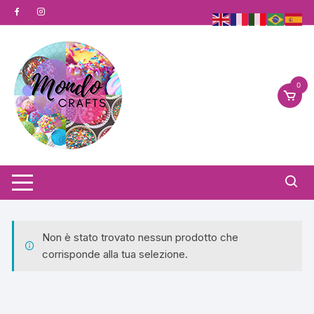
Vai
al
contenuto
0
Non è stato trovato nessun prodotto che
corrisponde alla tua selezione.