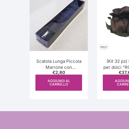
più
recente
Scatola Lunga Piccola
(Kit 32 pz) 
Marrone con
per dolci “ROSA” fiore
€
2,80
€
37,
Coperchio
– marron
Trasparente
AGGIUNGI AL
AGGIUN
CARRELLO
CARRE