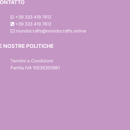
ONTATTO
+39 333 419 7612
+39 333 419 7612
mondocrafts@mondocrafts.online
one
E NOSTRE POLITICHE
iture
Termini e Condizioni
Partita IVA 10526350961
esign