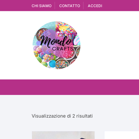
Vai
CHI SIAMO
CONTATTO
ACCEDI
al
contenuto
Ordina
Visualizzazione di 2 risultati
in
base
al