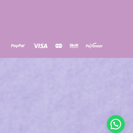
ons
a
à