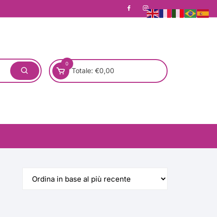
0
Totale:
€
0,00
one)
Pronta Consegna
Rotondo