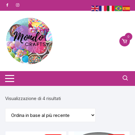
Vai
al
contenuto
0
Ordina
Visualizzazione di 4 risultati
in
base
al
più
recente