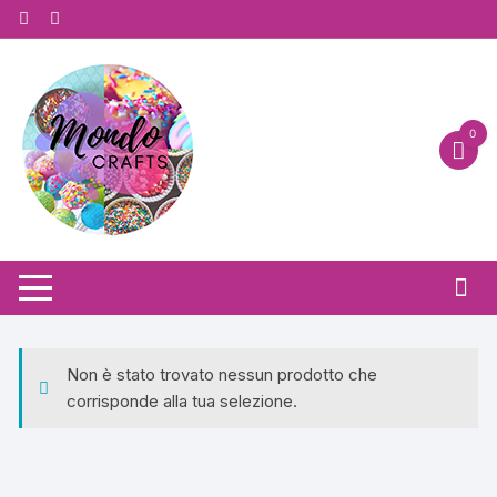
Vai
al
contenuto
0
Non è stato trovato nessun prodotto che
corrisponde alla tua selezione.