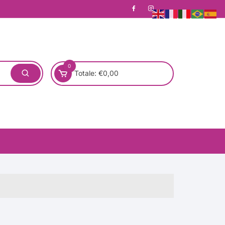
0
Totale:
€
0,00
one)
Pronta Consegna
Rotondo