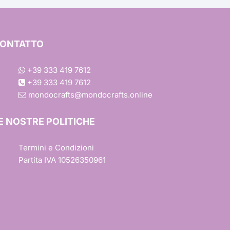
Ondulato
Margherita
ONTATTO
Rettangolare
Colori
Baby Shower
+39 333 419 7612
+39 333 419 7612
Quadrato
Scintillante
Effetto Tessuto
ca
mondocrafts@mondocrafts.online
Barbie
Trasferimento a Caldo
E NOSTRE POLITICHE
ile
Trasferimento a Freddo
Termini e Condizioni
Partita IVA 10526350961
r