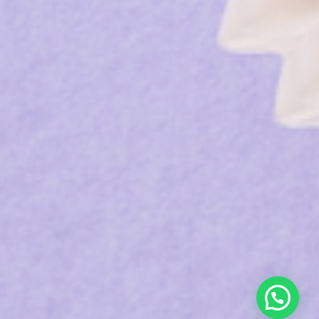
ons
a
à