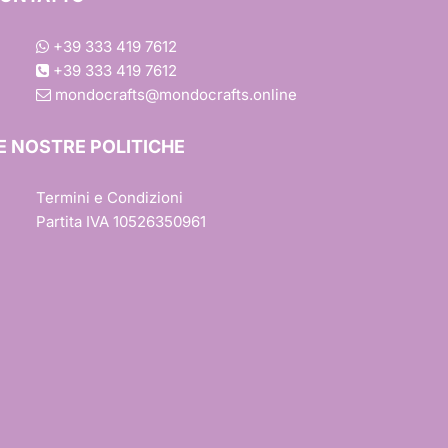
+39 333 419 7612
+39 333 419 7612
mondocrafts@mondocrafts.online
one
E NOSTRE POLITICHE
Termini e Condizioni
iture
Partita IVA 10526350961
esign