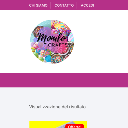
Vai
CHI SIAMO
CONTATTO
ACCEDI
al
contenuto
Visualizzazione del risultato
Offerta!