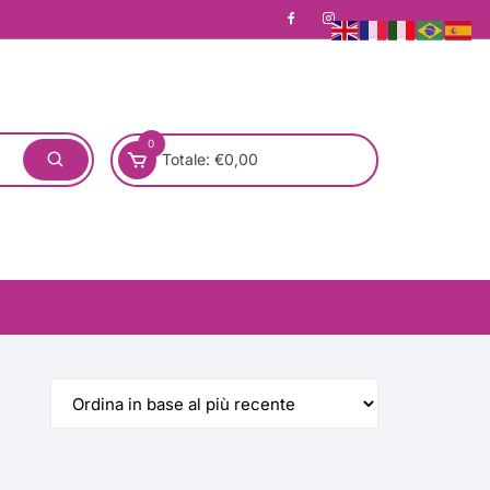
0
Totale:
€
0,00
one)
Pronta Consegna
Rotondo