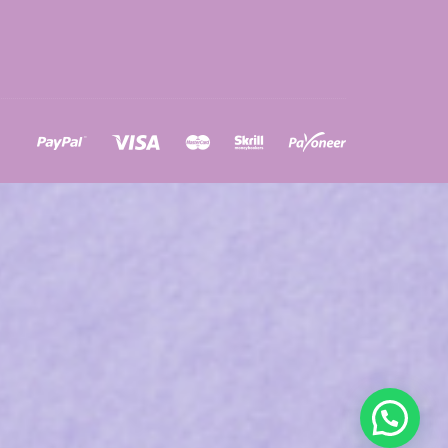
ons
a
à