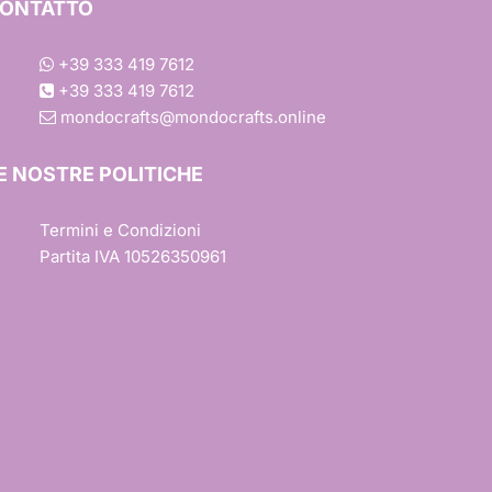
ONTATTO
+39 333 419 7612
+39 333 419 7612
mondocrafts@mondocrafts.online
one
E NOSTRE POLITICHE
iture
Termini e Condizioni
Partita IVA 10526350961
esign