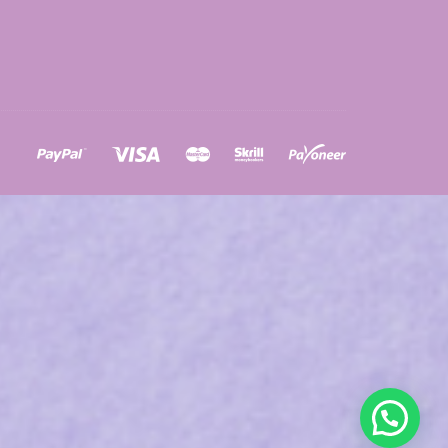
ons
a
à