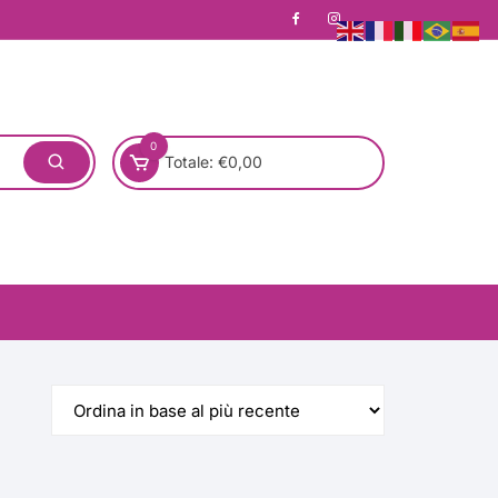
0
Totale:
€
0,00
one)
Pronta Consegna
Rotondo