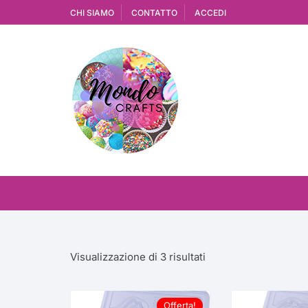
Vai
CHI SIAMO
CONTATTO
ACCEDI
al
contenuto
Ordina
Visualizzazione di 3 risultati
in
base
al
Offerta!