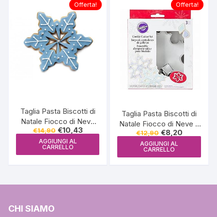
Offerta!
Offerta!
Taglia Pasta Biscotti di
Taglia Pasta Biscotti di
Natale Fiocco di Neve
Natale Fiocco di Neve 3
Il
Il
€
10,43
€
14,90
Grande 10 Pz – IBILI
Il
Il
€
8,20
€
12,90
Pz- Wilton
prezzo
prezzo
prezzo
prezzo
AGGIUNGI AL
originale
attuale
AGGIUNGI AL
originale
attuale
CARRELLO
CARRELLO
era:
è:
era:
è:
€14,90.
€10,43.
€12,90.
€8,20.
CHI SIAMO