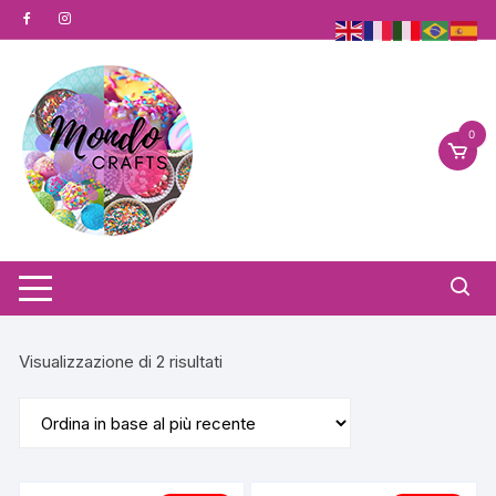
Vai
al
contenuto
0
Ordina
Visualizzazione di 2 risultati
in
base
al
più
recente