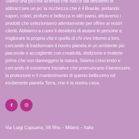
Siamo una piccola azienda che nasce dal desiderio di
essere
abbracciare un po' la ricchezza che è il Brasile, portando
scelte
sapori, colori, profumi e bellezza in altri paesi, attraverso i
nella
prodotti che selezioniamo attentamente per offrire ai nostri
pagina
clienti. Abbiamo a cuore il desiderio di aiutare le persone a
del
migliorare la propria vita e quella di chi vive intorno a loro,
prodotto
cercando di trasformare il nostro pianeta in un ambiente più
piacevole e accogliente con creatività, dedizione e materie
prime che non danneggino la natura. Stiamo crescendo e
cercando di sostenere iniziative che promuovano il benessere,
la protezione e il mantenimento di questo bellissimo ed
esuberante pianeta Terra, che è la nostra casa.
Via Luigi Capuana, 58 Rho - Milano - Italia