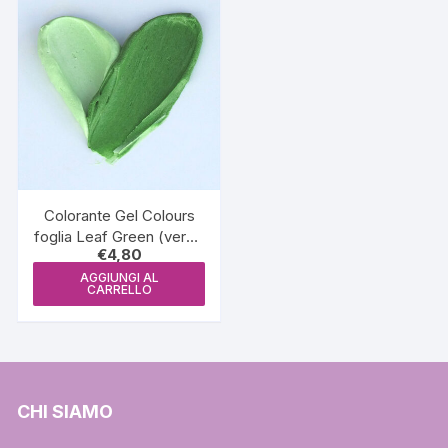
Colorante Gel Colours
foglia Leaf Green (verde
€
4,80
folha) 25ml – Just Add
Love
AGGIUNGI AL
CARRELLO
CHI SIAMO