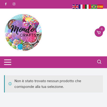
Vai
al
contenuto
0
Non è stato trovato nessun prodotto che
corrisponde alla tua selezione.