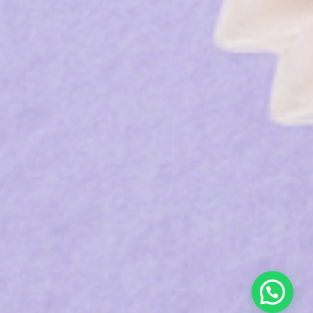
ons
a
à