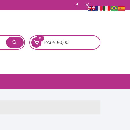
0
Totale:
€
0,00
one)
Pronta Consegna
Rotondo