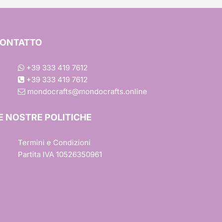
Ondulato
Margherita
ONTATTO
Rettangolare
Colori
Baby Shower
+39 333 419 7612
+39 333 419 7612
Quadrato
Scintillante
Effetto Tessuto
ca
mondocrafts@mondocrafts.online
Barbie
Trasferimento a Caldo
E NOSTRE POLITICHE
ile
Trasferimento a Freddo
Termini e Condizioni
Partita IVA 10526350961
r