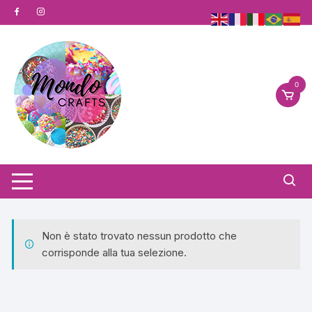
Vai
al
contenuto
0
Non è stato trovato nessun prodotto che
corrisponde alla tua selezione.