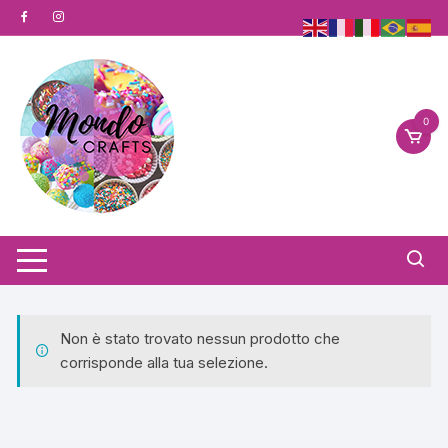
Vai
al
contenuto
0
Non è stato trovato nessun prodotto che
corrisponde alla tua selezione.