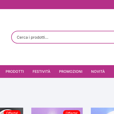
PRODOTTI
FESTIVITÀ
PROMOZIONI
NOVITÀ
Cioccolato
Cioccolato
San Valentino
Sottotorta
Decorazione
Colorato
Prima Comunione e
Cresima
Stampi
Palline / Perle
MDF (legno)
3 Parti (Acetato+Silic
Offerta!
Offerta!