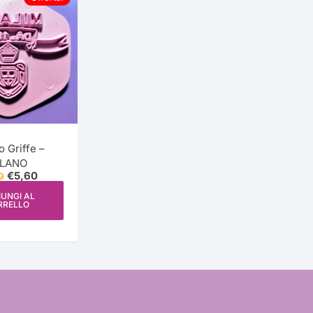
Ondulato
Margherita
Rettangolare
Colori
Baby Shower
Quadrato
Scintillante
Effetto Tessuto
ca
Barbie
 Griffe –
Trasferimento a Caldo
ILANO
ile
Il
Il
€
5,60
0
prezzo
prezzo
Trasferimento a Freddo
originale
attuale
UNGI AL
RRELLO
era:
è:
€8,00.
€5,60.
r