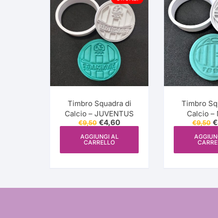
più
recente
Timbro Squadra di
Timbro Sq
Calcio – JUVENTUS
Calcio –
Il
Il
Il
€
4,60
€
€
9,50
€
9,50
prezzo
prezzo
p
originale
attuale
o
AGGIUNGI AL
AGGIUN
CARRELLO
CARRE
era:
è:
e
€9,50.
€4,60.
€