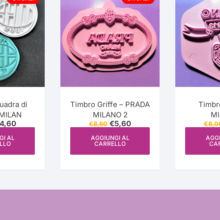
Matrimonio
Coloranti
Foglio di Modellaggio
Gel – Oleo
Decorazioni
Silicone
Per Cioccolato
Drip Cake
Festa della Donna
Festa – Party
Semplice (Acetato)
Polvere
Dipping
Feste a Tema
Natale
Accessori
Vellutato
Foglio Decorato
Aerografo Manuale
Bastoncini Lecca-Lec
Commestibile
Pasqua
uadra di
Timbro Griffe – PRADA
Timbro
Ingredienti
Glitter
Alzata – Piedini
Alcool Alimentare
Bomboniere
 MILAN
MILANO 2
M
Foglio Oro Commestib
Il
Il
Il
4,60
€
5,60
€
8,60
€
8,0
rezzo
prezzo
Imballaggi
prezzo
prezzo
Base Polistirolo
Amido di Mais
Candele
riginale
attuale
originale
attuale
GI AL
AGGIUNGI AL
AGGI
Ghiaccia Brillante
LLO
CARRELLO
CA
ra:
è:
era:
è:
9,50.
€4,60.
€8,60.
€5,60.
Giacca da Chef
Beccuccio
Aromi
Cannucce
Glitter
Colori
Nastro Acetato
Caramello
Arancione
Capsule per Cupcake
Perle
Argento
Padella / Fonditore pe
CMC
Glitter
Polvere per Pizzo
cioccolato