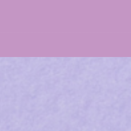
Nero
Tazza per Dolci
Pasta di Fiori
Oro
Teglia Piscina
Pasta di Zucchero
Perla – Perlato
Teglia Professionale
Polvere per Pizzo
Rosa
Timbri / Stampi
Preparato per Biscotti
Rosa Chiaro
Preparato per Macar
Rosso
Preparato per Mering
Turquesa
Staccante Spray
Verde
Zucchero Anti-Umidit
Verde Chiaro
Zucchero Impalpabile