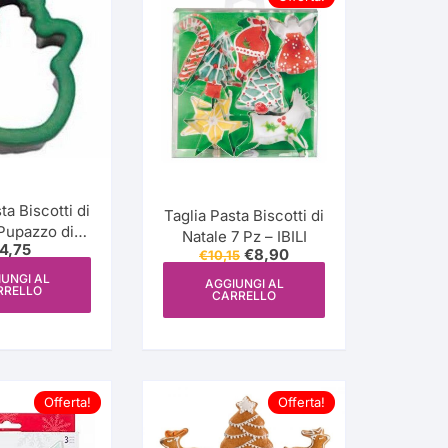
Ondulato
Margherita
Rettangolare
Colori
Baby Shower
Quadrato
Scintillante
Effetto Tessuto
ca
Barbie
ta Biscotti di
Taglia Pasta Biscotti di
Trasferimento a Caldo
Pupazzo di
Natale 7 Pz – IBILI
ile
4,75
Neve comfort – Wilton
Il
Il
€
8,90
€
10,15
Trasferimento a Freddo
prezzo
prezzo
UNGI AL
originale
attuale
AGGIUNGI AL
RRELLO
CARRELLO
era:
è:
€10,15.
€8,90.
Offerta!
Offerta!
r