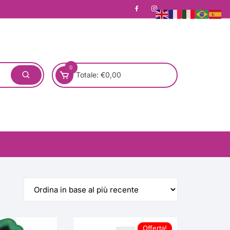
0
Totale:
€
0,00
one)
Pronta Consegna
Rotondo
Offerta!