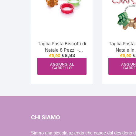
Taglia Pasta Biscotti di
Taglia Pasta 
Natale 8 Pezzi -
Natale in
Il
Il
Il
€
8,93
€
€
9,90
€
9,90
Tescoma
Plastica, 1
prezzo
prezzo
p
Tesc
originale
attuale
o
AGGIUNGI AL
AGGIUN
CARRELLO
CARRE
era:
è:
e
€9,90.
€8,93.
€
CHI SIAMO
Siamo una piccola azienda che nasce dal desiderio d