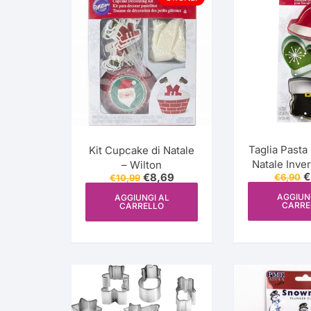
più
recente
Taglia Pasta 
Kit Cupcake di Natale
Natale Inve
– Wilton
Il
€
Il
Il
€
8,69
€
6,90
Wilt
€
10,99
p
prezzo
prezzo
o
originale
attuale
AGGIUN
AGGIUNGI AL
CARRE
e
CARRELLO
era:
è:
€
€10,99.
€8,69.