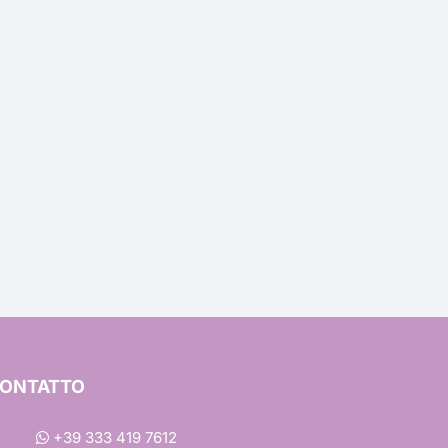
ons
a
à
ONTATTO
+39 333 419 7612