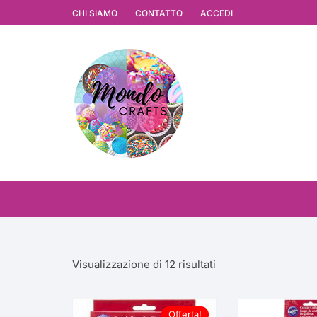
Vai
CHI SIAMO
CONTATTO
ACCEDI
al
contenuto
Ordina
Visualizzazione di 12 risultati
in
base
al
Offerta!