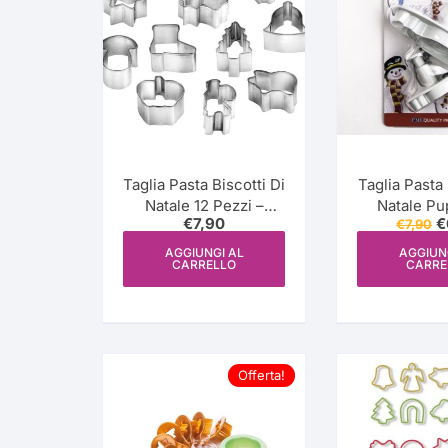
Taglia Pasta Biscotti Di
Taglia Pasta 
Natale 12 Pezzi –
Natale Pu
Il
€
7,90
€
€
7,90
Tescoma
p
o
AGGIUNGI AL
AGGIUN
CARRELLO
CARRE
e
€
Offerta!