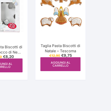
one
Taglia Pasta Biscotti di
ta Biscotti di
iture
Natale – Tescoma
occo di Neve
Il
Il
€
9,75
€
12,90
Il
Il
€
8,20
90
3 Pz- Wilton
prezzo
prezzo
prezzo
prezzo
originale
attuale
AGGIUNGI AL
originale
attuale
UNGI AL
CARRELLO
era:
è:
RRELLO
era:
è:
€12,90.
€9,75.
€12,90.
€8,20.
esign