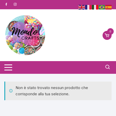
Vai
al
contenuto
0
Non è stato trovato nessun prodotto che
corrisponde alla tua selezione.