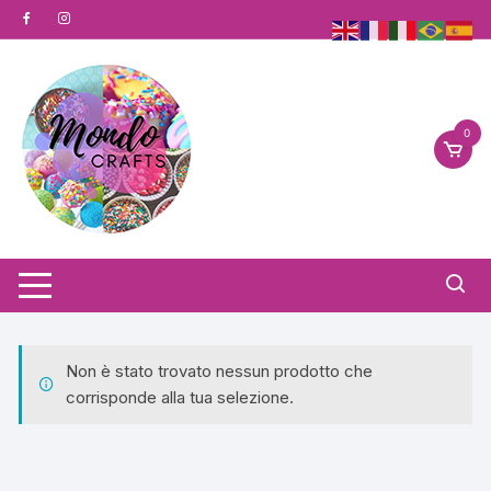
Vai
al
contenuto
0
Non è stato trovato nessun prodotto che
corrisponde alla tua selezione.