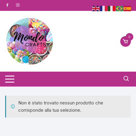
Vai
al
contenuto
0
Non è stato trovato nessun prodotto che
corrisponde alla tua selezione.