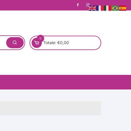
0
Totale:
€
0,00
one)
Pronta Consegna
Rotondo