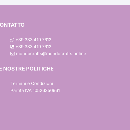
Ondulato
Margherita
ONTATTO
Rettangolare
Colori
Baby Shower
+39 333 419 7612
+39 333 419 7612
Quadrato
Scintillante
Effetto Tessuto
ca
mondocrafts@mondocrafts.online
Barbie
Trasferimento a Caldo
E NOSTRE POLITICHE
ile
Trasferimento a Freddo
Termini e Condizioni
Partita IVA 10526350961
r