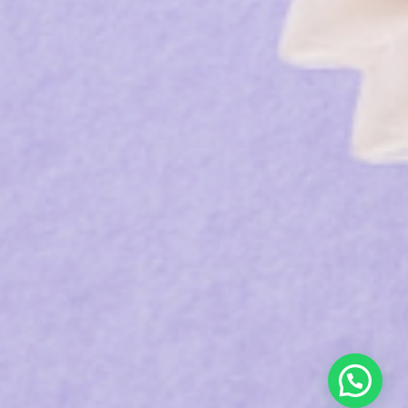
ons
a
à