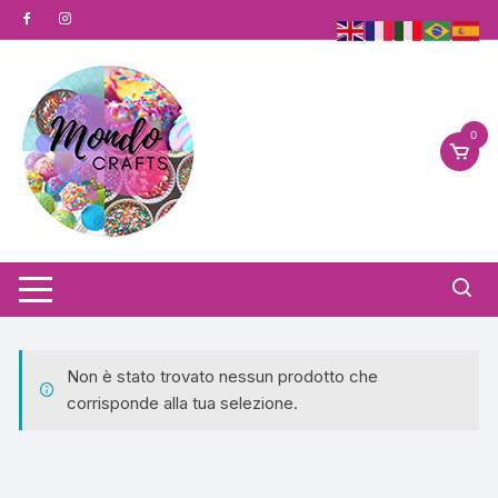
Vai
al
contenuto
0
Non è stato trovato nessun prodotto che
corrisponde alla tua selezione.