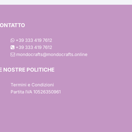
Ondulato
Margherita
ONTATTO
Rettangolare
Colori
Baby Shower
+39 333 419 7612
+39 333 419 7612
Quadrato
Scintillante
Effetto Tessuto
ca
mondocrafts@mondocrafts.online
Barbie
Trasferimento a Caldo
E NOSTRE POLITICHE
ile
Trasferimento a Freddo
Termini e Condizioni
Partita IVA 10526350961
r