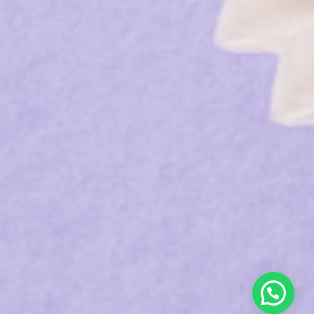
ons
a
à