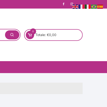
0
Totale:
€
0,00
one)
Pronta Consegna
Rotondo