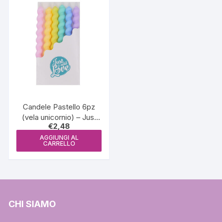
Candele Pastello 6pz
(vela unicornio) – Just
€
2,48
Add Love
AGGIUNGI AL
CARRELLO
CHI SIAMO