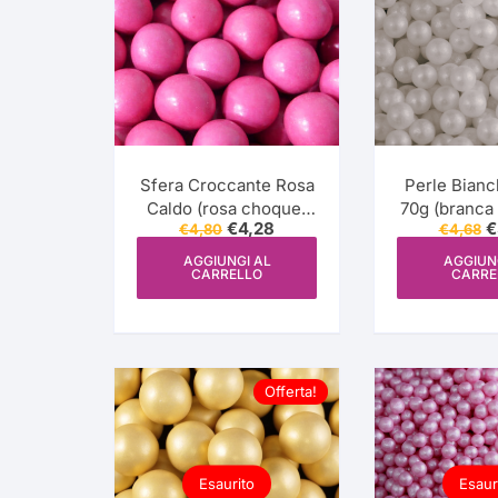
Sfera Croccante Rosa
Perle Bian
Caldo (rosa choque)
70g (branca 
Il
Il
Il
€
4,28
€
€
4,80
€
4,68
100g
Just ad
prezzo
prezzo
p
originale
attuale
o
AGGIUNGI AL
AGGIUN
CARRELLO
CARRE
era:
è:
e
€4,80.
€4,28.
€
Offerta!
Esaurito
Esaur