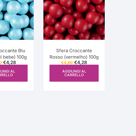
one
occante Blu
Sfera Croccante
l bebe) 100g
Rosso (vermelho) 100g
iture
Il
Il
Il
Il
€
4,28
€
4,28
0
€
4,80
prezzo
prezzo
prezzo
prezzo
originale
attuale
originale
attuale
UNGI AL
AGGIUNGI AL
RRELLO
CARRELLO
era:
è:
era:
è:
€4,80.
€4,28.
€4,80.
€4,28.
esign