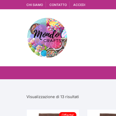
Vai
CHI SIAMO
CONTATTO
ACCEDI
al
contenuto
Ordina
Visualizzazione di 13 risultati
in
base
al
Offerta!