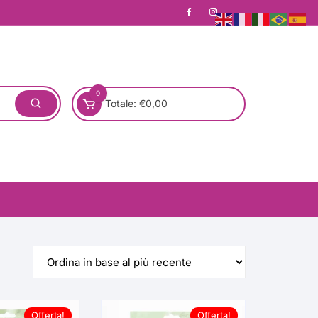
0
Totale:
€
0,00
one)
Pronta Consegna
Rotondo
Offerta!
Offerta!