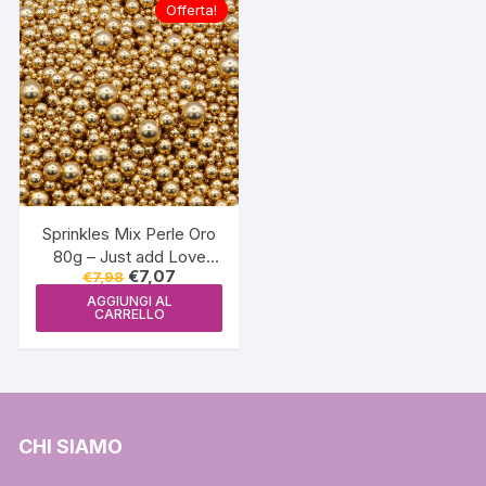
Offerta!
Sprinkles Mix Perle Oro
80g – Just add Love
Il
Il
€
7,07
€
7,98
(mix perolas)
prezzo
prezzo
AGGIUNGI AL
originale
attuale
CARRELLO
era:
è:
€7,98.
€7,07.
CHI SIAMO