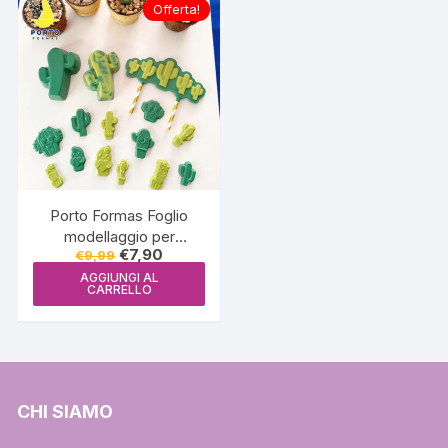
Offerta!
Porto Formas Foglio
modellaggio per
Il
Il
€
7,90
€
9,99
cioccolato Cactus
prezzo
prezzo
(cactos) – PF 872
AGGIUNGI AL
originale
attuale
CARRELLO
era:
è:
€9,99.
€7,90.
CHI SIAMO