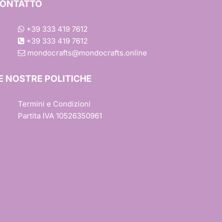
ONTATTO
+39 333 419 7612
+39 333 419 7612
mondocrafts@mondocrafts.online
one
E NOSTRE POLITICHE
iture
Termini e Condizioni
Partita IVA 10526350961
esign