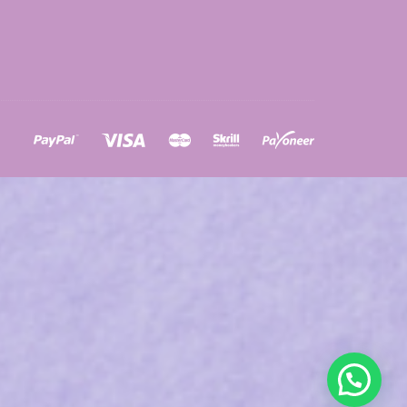
ons
a
à