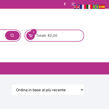
0
Totale:
€
0,00
one)
Pronta Consegna
Rotondo