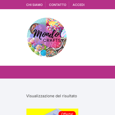
Vai
CHI SIAMO
CONTATTO
ACCEDI
al
contenuto
Visualizzazione del risultato
Offerta!