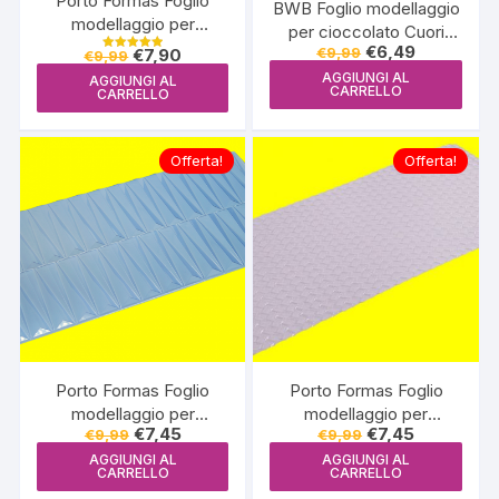
Porto Formas Foglio
BWB Foglio modellaggio
modellaggio per
per cioccolato Cuori
cioccolato Appliques di
Il
Il
€
6,49
Il
Il
€
9,99
€
7,90
-9376
€
9,99
Valutato
prezzo
prezzo
Halloween – PF 879
prezzo
prezzo
5.00
AGGIUNGI AL
AGGIUNGI AL
originale
attuale
su 5
originale
attuale
CARRELLO
CARRELLO
era:
è:
era:
è:
€9,99.
€6,49.
€9,99.
€7,90.
Offerta!
Offerta!
Porto Formas Foglio
Porto Formas Foglio
modellaggio per
modellaggio per
Il
Il
Il
Il
€
7,45
€
7,45
€
9,99
€
9,99
cioccolato-PF862
cioccolato Treccia-
prezzo
prezzo
prezzo
prezzo
origami2 (grande)
PF804
AGGIUNGI AL
AGGIUNGI AL
originale
attuale
originale
attuale
CARRELLO
CARRELLO
era:
è:
era:
è: