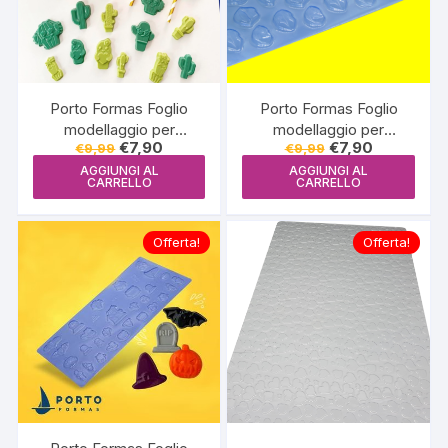
Porto Formas Foglio
Porto Formas Foglio
modellaggio per
modellaggio per
Il
Il
Il
Il
€
7,90
€
7,90
€
9,99
€
9,99
cioccolato Cactus
cioccolato Bocche
prezzo
prezzo
prezzo
prezzo
(cactos) – PF 872
(bocas) – PF 868
AGGIUNGI AL
AGGIUNGI AL
originale
attuale
originale
attuale
CARRELLO
CARRELLO
era:
è:
era:
è:
€9,99.
€7,90.
€9,99.
€7,90.
Offerta!
Offerta!