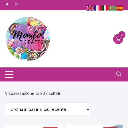
Vai
al
contenuto
0
Ordina
Visualizzazione di 20 risultati
in
base
al
più
recente