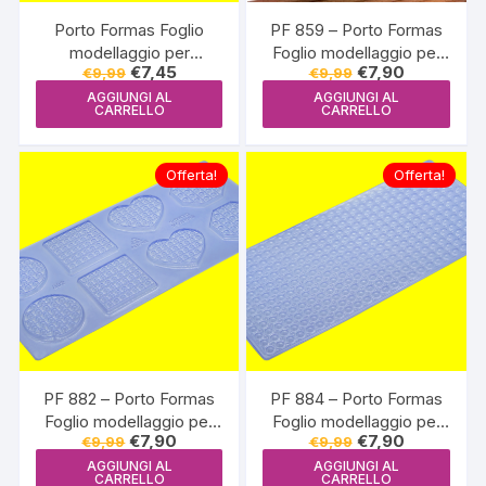
Porto Formas Foglio
PF 859 – Porto Formas
modellaggio per
Foglio modellaggio per
Il
Il
Il
Il
€
7,45
€
7,90
€
9,99
€
9,99
cioccolato Ratan –
cioccolato Albero di
prezzo
prezzo
prezzo
prezzo
PF802
Natale 3D (árvore de
AGGIUNGI AL
AGGIUNGI AL
originale
attuale
originale
attuale
CARRELLO
CARRELLO
era:
è:
era:
è:
natal 3d)
€9,99.
€7,45.
€9,99.
€7,90.
Offerta!
Offerta!
PF 882 – Porto Formas
PF 884 – Porto Formas
Foglio modellaggio per
Foglio modellaggio per
Il
Il
Il
Il
€
7,90
€
7,90
€
9,99
€
9,99
cioccolato Pop it Fidget
cioccolato Dressed Pop
prezzo
prezzo
prezzo
prezzo
it Fidget
AGGIUNGI AL
AGGIUNGI AL
originale
attuale
originale
attuale
CARRELLO
CARRELLO