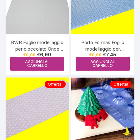
BWB Foglio modellaggio
Porto Formas Foglio
per cioccolato Onde
modellaggio per
Il
Il
Il
Il
€
6,90
€
7,45
€
9,99
€
9,99
piccole -9382
cioccolato-PF860
prezzo
prezzo
prezzo
prezzo
origami1 (stretto)
AGGIUNGI AL
AGGIUNGI AL
originale
attuale
originale
attuale
CARRELLO
CARRELLO
era:
è:
era:
è:
€9,99.
€6,90.
€9,99.
€7,45.
Offerta!
Offerta!