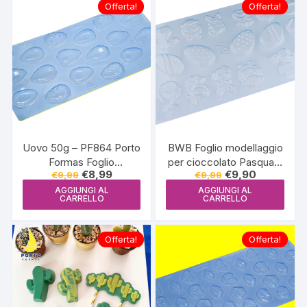
Offerta!
Offerta!
Uovo 50g – PF864 Porto
BWB Foglio modellaggio
Formas Foglio
per cioccolato Pasqua –
Il
Il
Il
Il
€
8,99
€
9,90
€
9,99
€
9,99
modellaggio per
10341
prezzo
prezzo
prezzo
prezzo
cioccolato
AGGIUNGI AL
AGGIUNGI AL
originale
attuale
originale
attuale
CARRELLO
CARRELLO
era:
è:
era:
è:
€9,99.
€8,99.
€9,99.
€9,90.
Offerta!
Offerta!